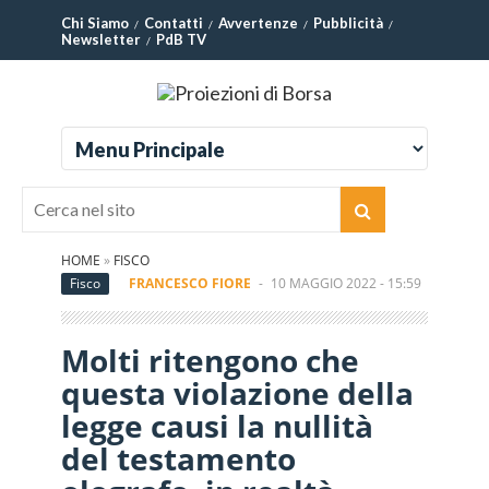
Chi Siamo
Contatti
Avvertenze
Pubblicità
Newsletter
PdB TV
HOME
»
FISCO
Fisco
FRANCESCO FIORE
-
10 MAGGIO 2022 - 15:59
Molti ritengono che
questa violazione della
legge causi la nullità
del testamento