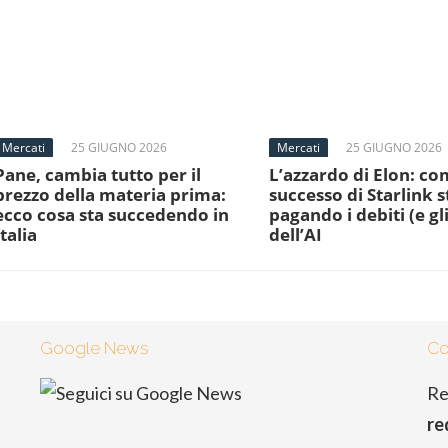
Mercati
25 GIUGNO 2026
Mercati
25 GIUGNO 2026
Pane, cambia tutto per il
L’azzardo di Elon: com
prezzo della materia prima:
successo di Starlink s
ecco cosa sta succedendo in
pagando i debiti (e gli
Italia
dell’AI
Google News
Co
Re
re