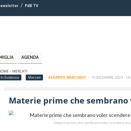
ewsletter
PdB TV
MIGLIA
AGENDA
HOME
»
MERCATI
In Evidenza
Mercati
GERARDO MARCIANO
-
10 DICEMBRE 2023 - 18
Materie prime che sembrano 
Materie prime che sembrano voler scendere an