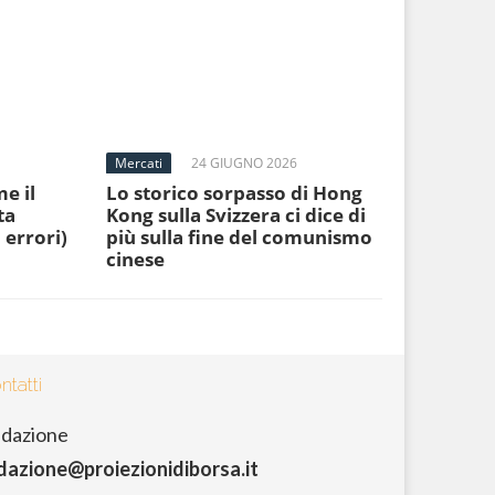
Mercati
24 GIUGNO 2026
e il
Lo storico sorpasso di Hong
ta
Kong sulla Svizzera ci dice di
 errori)
più sulla fine del comunismo
cinese
ntatti
dazione
dazione@proiezionidiborsa.it