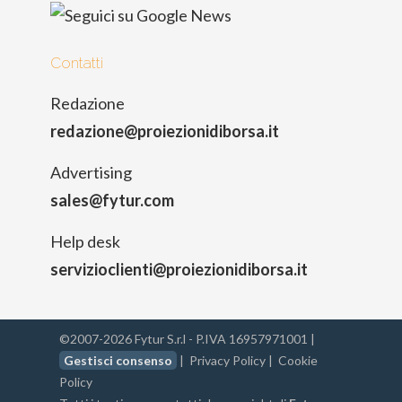
Contatti
Redazione
redazione@proiezionidiborsa.it
Advertising
sales@fytur.com
Help desk
servizioclienti@proiezionidiborsa.it
©2007-2026 Fytur S.r.l - P.IVA 16957971001 |
Gestisci consenso
|
Privacy Policy
|
Cookie
Policy