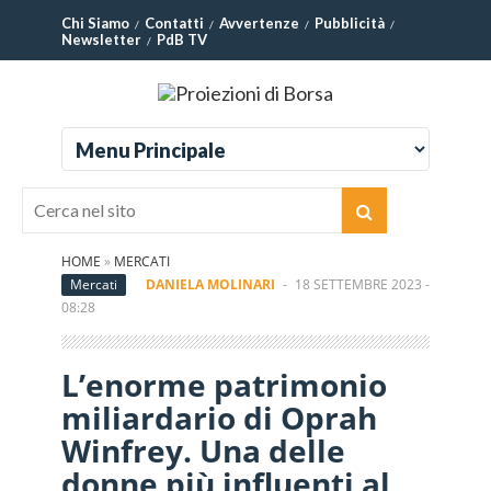
Chi Siamo
Contatti
Avvertenze
Pubblicità
Newsletter
PdB TV
HOME
»
MERCATI
Mercati
DANIELA MOLINARI
-
18 SETTEMBRE 2023 -
08:28
L’enorme patrimonio
miliardario di Oprah
Winfrey. Una delle
donne più influenti al