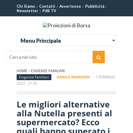
Chi Siamo
Contatti
Avvertenze
Pubblicità
Newsletter
PdB TV
HOME
»
ESIGENZE FAMILIARI
Esigenze Familiari
DANILA RAIMONDI
-
7 FEBBRAIO
2023 - 21:36
Le migliori alternative
alla Nutella presenti al
supermercato? Ecco
quali hanno superato i