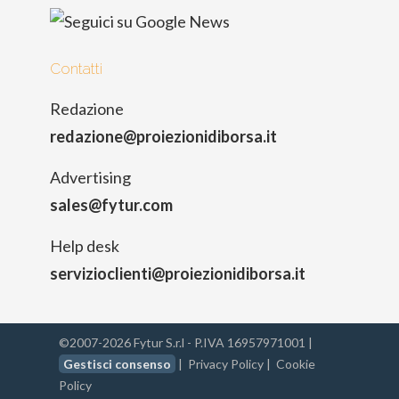
Contatti
Redazione
redazione@proiezionidiborsa.it
Advertising
sales@fytur.com
Help desk
servizioclienti@proiezionidiborsa.it
©2007-2026 Fytur S.r.l - P.IVA 16957971001 |
Gestisci consenso
|
Privacy Policy
|
Cookie
Policy