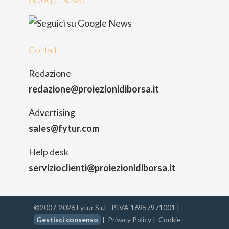
Google News
Contatti
Redazione
redazione@proiezionidiborsa.it
Advertising
sales@fytur.com
Help desk
servizioclienti@proiezionidiborsa.it
©2007-2026 Fytur S.r.l - P.IVA 16957971001 |
Gestisci consenso
|
Privacy Policy
|
Cookie