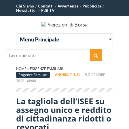
Chi Siamo
Contatti
Avvertenze
Pubblicità
Newsletter
PdB TV
HOME
»
ESIGENZE FAMILIARI
Esigenze Familiari
ANDREA PINZI
-
5 DICEMBRE
2022 - 08:00
La tagliola dell’ISEE su
assegno unico e reddito
di cittadinanza ridotti o
revocati