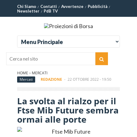
Chi Siamo
Contatti
Avvertenze
Pubblicità
Newsletter
PdB TV
HOME
»
MERCATI
Mercati
REDAZIONE
-
22 OTTOBRE 2022 - 19:50
La svolta al rialzo per il
Ftse Mib Future sembra
ormai alle porte