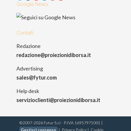
Google News
Contatti
Redazione
redazione@proiezionidiborsa.it
Advertising
sales@fytur.com
Help desk
servizioclienti@proiezionidiborsa.it
©2007-2026 Fytur S.r.l - P.IVA 16957971001 |
Gestisci consenso
|
Privacy Policy
|
Cookie