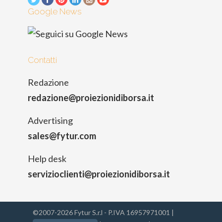
Google News
Contatti
Redazione
redazione@proiezionidiborsa.it
Advertising
sales@fytur.com
Help desk
servizioclienti@proiezionidiborsa.it
©2007-2026 Fytur S.r.l - P.IVA 16957971001 |