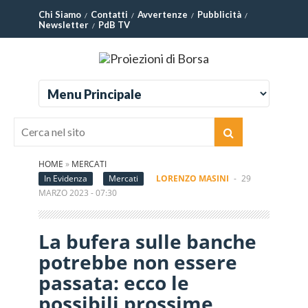
Chi Siamo
Contatti
Avvertenze
Pubblicità
Newsletter
PdB TV
HOME
»
MERCATI
In Evidenza
Mercati
LORENZO MASINI
-
29
MARZO 2023 - 07:30
La bufera sulle banche
potrebbe non essere
passata: ecco le
possibili prossime