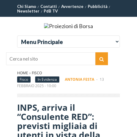
Chi Siamo
Contatti
Avvertenze
Pubblicità
Newsletter
PdB TV
HOME
»
FISCO
Fisco
In Evidenza
ANTONIA FESTA
-
13
FEBBRAIO 2025 - 10:00
INPS, arriva il
“Consulente RED”:
previsti migliaia di
utenti in vista della