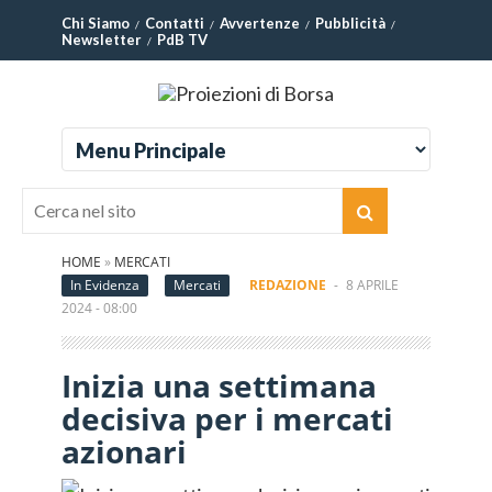
Chi Siamo
Contatti
Avvertenze
Pubblicità
Newsletter
PdB TV
HOME
»
MERCATI
In Evidenza
Mercati
REDAZIONE
-
8 APRILE
2024 - 08:00
Inizia una settimana
decisiva per i mercati
azionari