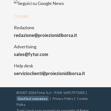
Contatti
Redazione
redazione@proiezionidiborsa.it
Advertising
sales@fytur.com
Help desk
servizioclienti@proiezionidiborsa.it
©2007-2026 Fytur S.r.l - P.IVA 16957971001 |
Gestisci consenso
|
Privacy Policy
|
Cookie
Policy
Tutti i testi sono protetti da copyright di
Fytur
.