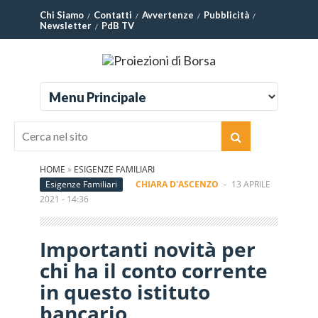
Chi Siamo
Contatti
Avvertenze
Pubblicità
Newsletter
PdB TV
HOME
»
ESIGENZE FAMILIARI
Esigenze Familiari
CHIARA D'ASCENZO
-
13 APRILE
2021 - 14:36
Importanti novità per
chi ha il conto corrente
in questo istituto
bancario