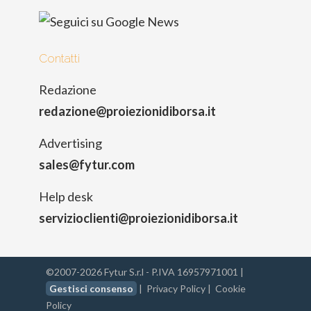
Contatti
Redazione
redazione@proiezionidiborsa.it
Advertising
sales@fytur.com
Help desk
servizioclienti@proiezionidiborsa.it
©2007-2026 Fytur S.r.l - P.IVA 16957971001 |
Gestisci consenso
|
Privacy Policy
|
Cookie
Policy