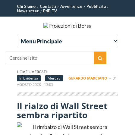
Chi Siamo
Contatti
Avvertenze
Pubblicità
Newsletter
PdB TV
HOME
»
MERCATI
In Evidenza
Mercati
GERARDO MARCIANO
-
31
AGOSTO 2023 - 13:05
Il rialzo di Wall Street
sembra ripartito