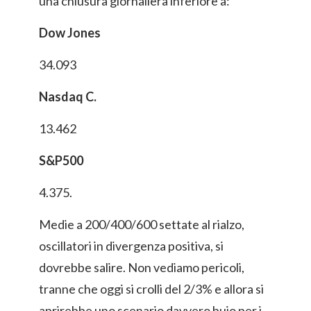
una chiusura giornaliera inferiore a:
Dow Jones
34.093
Nasdaq C.
13.462
S&P500
4.375.
Medie a 200/400/600 settate al rialzo,
oscillatori in divergenza positiva, si
dovrebbe salire. Non vediamo pericoli,
tranne che oggi si crolli del 2/3% e allora si
aprirebbe uno scenario davvero buio per i