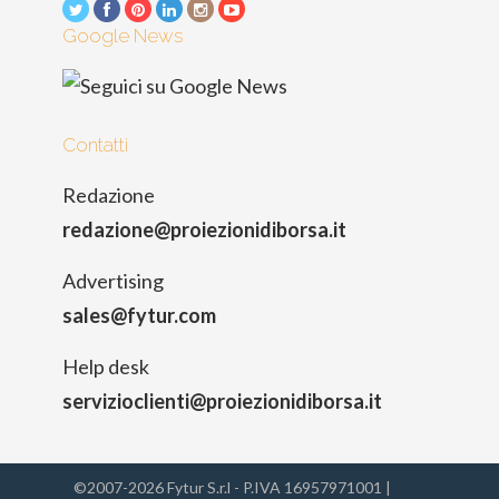
Google News
Contatti
Redazione
redazione@proiezionidiborsa.it
Advertising
sales@fytur.com
Help desk
servizioclienti@proiezionidiborsa.it
©2007-2026 Fytur S.r.l - P.IVA 16957971001 |