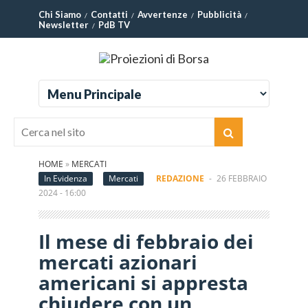
Chi Siamo
Contatti
Avvertenze
Pubblicità
Newsletter
PdB TV
HOME
»
MERCATI
In Evidenza
Mercati
REDAZIONE
-
26 FEBBRAIO
2024 - 16:00
Il mese di febbraio dei
mercati azionari
americani si appresta
chiudere con un