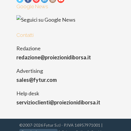
Google News
Contatti
Redazione
redazione@proiezionidiborsa.it
Advertising
sales@fytur.com
Help desk
servizioclienti@proiezionidiborsa.it
©2007-2026 Fytur S.r.l - P.IVA 16957971001 |