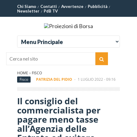
Chi Siamo
Contatti
Avvertenze
Pubblicità
Newsletter
PdB TV
HOME
»
FISCO
Fisco
PATRIZIA DEL PIDIO
-
1 LUGLIO 2022 - 09:16
Il consiglio del
commercialista per
pagare meno tasse
all’Agenzia delle