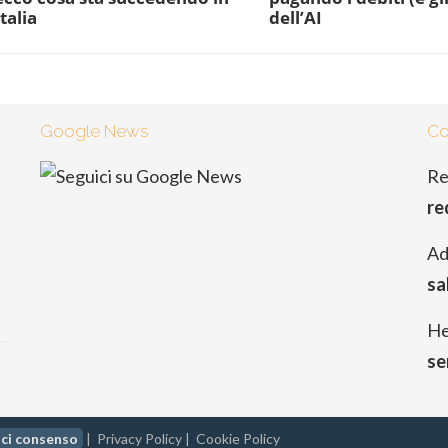
Italia
dell’AI
Google News
Co
Re
re
Ad
sa
He
se
ci consenso
|
Privacy Policy
|
Cookie Policy