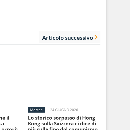
Articolo successivo
Mercati
24 GIUGNO 2026
e il
Lo storico sorpasso di Hong
ta
Kong sulla Svizzera ci dice di
 errori)
più sulla fine del comunismo