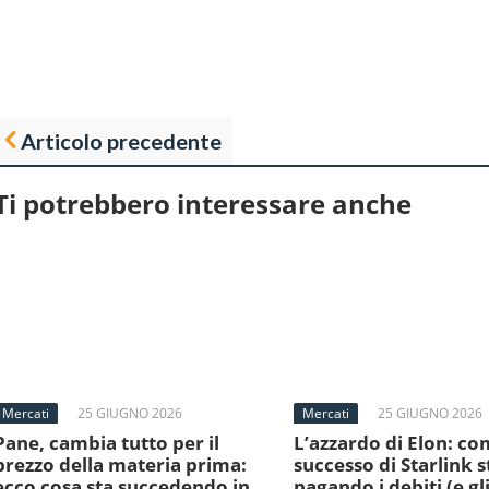
Articolo precedente
Ti potrebbero interessare anche
Mercati
25 GIUGNO 2026
Mercati
25 GIUGNO 2026
Pane, cambia tutto per il
L’azzardo di Elon: com
prezzo della materia prima:
successo di Starlink s
ecco cosa sta succedendo in
pagando i debiti (e gli