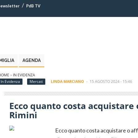
ewsletter
PdB TV
MIGLIA
AGENDA
HOME
»
IN EVIDENZA
In Evidenza
Mercati
LINDA MARCIANO
-
15 AGOSTO 2024 - 15:46
Ecco quanto costa acquistare o
Rimini