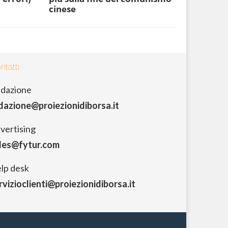
cinese
ntatti
dazione
dazione@proiezionidiborsa.it
vertising
les@fytur.com
lp desk
rvizioclienti@proiezionidiborsa.it