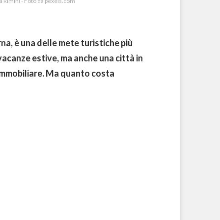
 a Rimini - Foto da pexels.com
rna, è una delle mete turistiche più
 vacanze estive, ma anche una città in
 immobiliare. Ma quanto costa