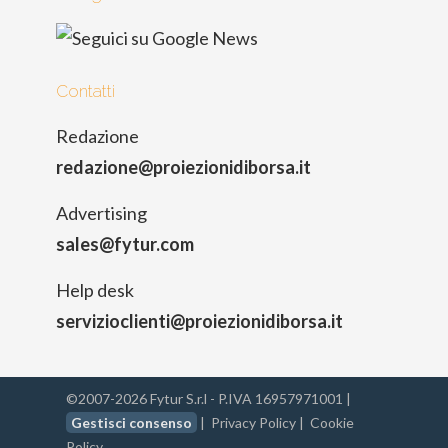
Contatti
Redazione
redazione@proiezionidiborsa.it
Advertising
sales@fytur.com
Help desk
servizioclienti@proiezionidiborsa.it
©2007-2026 Fytur S.r.l - P.IVA 16957971001 |
Gestisci consenso
|
Privacy Policy
|
Cookie
Policy