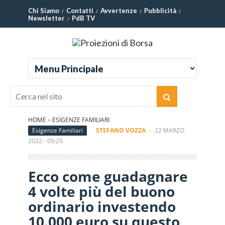
Chi Siamo
Contatti
Avvertenze
Pubblicità
Newsletter
PdB TV
HOME
»
ESIGENZE FAMILIARI
Esigenze Familiari
STEFANO VOZZA
-
22 MARZO
2022 - 09:25
Ecco come guadagnare
4 volte più del buono
ordinario investendo
10.000 euro su questo