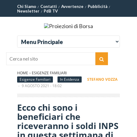
Chi Siamo
Contatti
Avvertenze
Pubblicità
Newsletter
PdB TV
HOME
»
ESIGENZE FAMILIARI
Esigenze Familiari
In Evidenza
STEFANO VOZZA
-
9 AGOSTO 2021 - 18:02
Ecco chi sono i
beneficiari che
riceveranno i soldi INPS
in questa settimana di