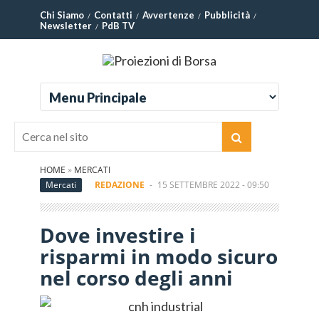
Chi Siamo
Contatti
Avvertenze
Pubblicità
Newsletter
PdB TV
HOME
»
MERCATI
Mercati
REDAZIONE
-
15 SETTEMBRE 2022 - 09:50
Dove investire i
risparmi in modo sicuro
nel corso degli anni