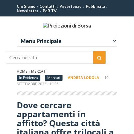
Chi Siamo
Contatti
Avvertenze
Pubblicità
Newsletter
PdB TV
HOME
»
MERCATI
In Evidenza
Mercati
ANDREA LODOLA
-
10
SETTEMBRE 2023 - 19:06
Dove cercare
appartamenti in
affitto? Questa città
italiana offre trilocali a