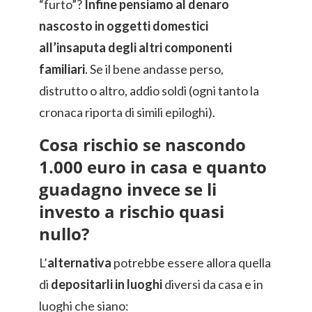
“furto”?
Infine pensiamo al denaro
nascosto in oggetti domestici
all’insaputa degli altri componenti
familiari
. Se il bene andasse perso,
distrutto o altro, addio soldi (ogni tanto la
cronaca riporta di simili epiloghi).
Cosa rischio se nascondo
1.000 euro in casa e quanto
guadagno invece se li
investo a rischio quasi
nullo?
L’
alternativa
potrebbe essere allora quella
di
depositarli in luoghi
diversi da casa e in
luoghi che siano: