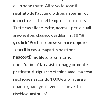
di un bene usato. Altre volte sono il
risultato dell’accumulo di più risparmi il cui
importo è salito nel tempo salito, e così via.
Tutte casistiche lecite, normali, per le quali
si pone il più classico dei dilemmi:
come
gestirli
?
Portarli con sé
sempre
oppure
tenerli in casa
, magari in posti ben
nascosti?
Inutile girarci intorno,
quest’ultima è la casistica maggiormente
praticata. Al riguardo ci chiediamo: ma cosa
rischio se nascondo 1.000 euro in casa e
quanto guadagno invece se li investo a
rischio quasi nullo?