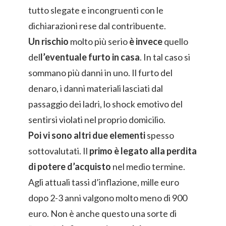
tutto slegate e incongruenti con le
dichiarazioni rese dal contribuente.
Un rischio
molto più serio
è invece
quello
del
l’eventuale furto in casa
. In tal caso si
sommano più danni in uno. Il furto del
denaro, i danni materiali lasciati dal
passaggio dei ladri, lo shock emotivo del
sentirsi violati nel proprio domicilio.
Poi vi sono altri due elementi
spesso
sottovalutati. Il
primo è legato alla perdita
di potere d’acquisto
nel medio termine.
Agli attuali tassi d’inflazione, mille euro
dopo 2-3 anni valgono molto meno di 900
euro. Non è anche questo una sorte di