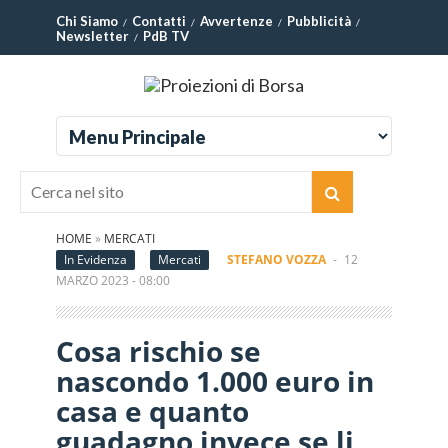
Chi Siamo
Contatti
Avvertenze
Pubblicità
Newsletter
PdB TV
HOME
»
MERCATI
In Evidenza
Mercati
STEFANO VOZZA
-
12
MARZO 2023 - 08:00
Cosa rischio se
nascondo 1.000 euro in
casa e quanto
guadagno invece se li