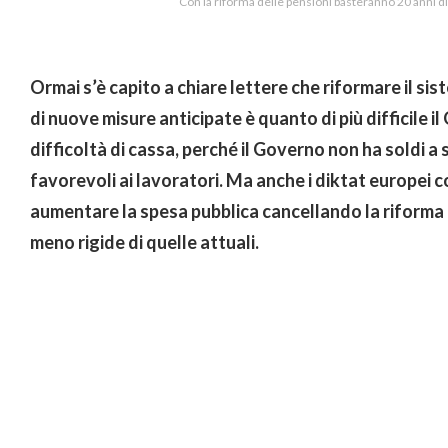
Con la riforma delle pensioni basteranno 20 anni di
Ormai s’è capito a chiare lettere che riformare il s
di nuove misure anticipate è quanto di più difficile 
difficoltà di cassa, perché il Governo non ha soldi a
favorevoli ai lavoratori. Ma anche i diktat europei c
aumentare la spesa pubblica cancellando la riforma
meno rigide di quelle attuali.