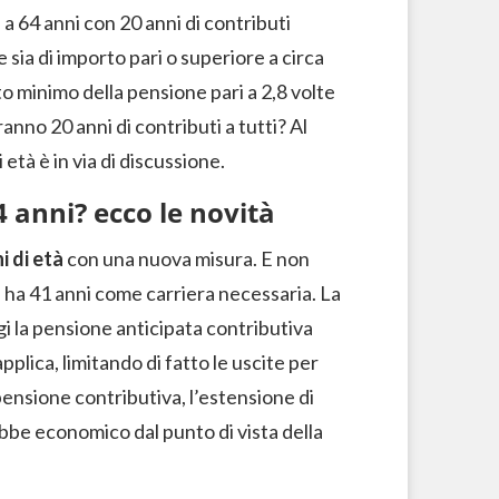
 a 64 anni con 20 anni di contributi
sia di importo pari o superiore a circa
o minimo della pensione pari a 2,8 volte
anno 20 anni di contributi a tutti? Al
età è in via di discussione.
4 anni? ecco le novità
i di età
con una nuova misura. E non
ha 41 anni come carriera necessaria. La
i la pensione anticipata contributiva
applica, limitando di fatto le uscite per
pensione contributiva, l’estensione di
bbe economico dal punto di vista della