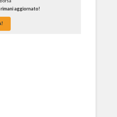
e rimani aggiornato!
A!