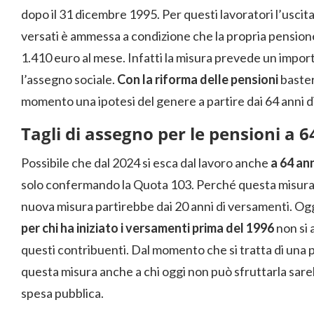
dopo il 31 dicembre 1995. Per questi lavoratori l’uscita
versati è ammessa a condizione che la propria pensione 
1.410 euro al mese. Infatti la misura prevede un import
l’assegno sociale.
Con la riforma delle pensioni
baster
momento una ipotesi del genere a partire dai 64 anni di 
Tagli di assegno per le pensioni a 6
Possibile che dal 2024 si esca dal lavoro anche
a 64 ann
solo confermando la Quota 103. Perché questa misura 
nuova misura partirebbe dai 20 anni di versamenti. Ogg
per chi ha iniziato i versamenti prima del 1996
non si 
questi contribuenti. Dal momento che si tratta di una 
questa misura anche a chi oggi non può sfruttarla sare
spesa pubblica.