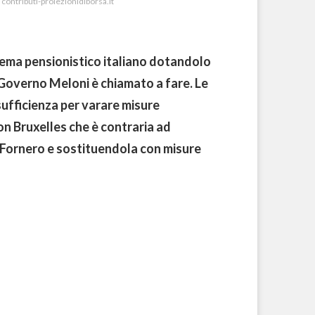
 contributi-proiezionidiborsa.it
istema pensionistico italiano dotandolo
il Governo Meloni è chiamato a fare. Le
 sufficienza per varare misure
on Bruxelles che è contraria ad
 Fornero e sostituendola con misure