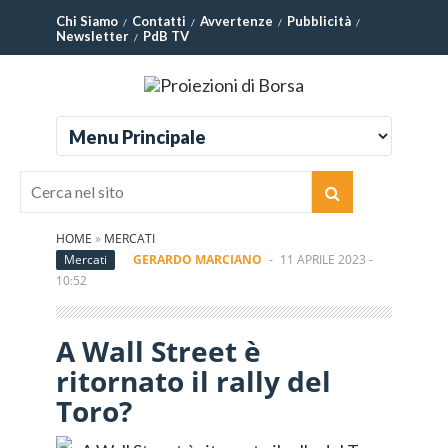
Chi Siamo
Contatti
Avvertenze
Pubblicità
Newsletter
PdB TV
HOME
»
MERCATI
Mercati
GERARDO MARCIANO
-
11 APRILE 2023 -
10:52
A Wall Street è
ritornato il rally del
Toro?