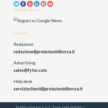
Google News
Contatti
Redazione
redazione@proiezionidiborsa.it
Advertising
sales@fytur.com
Help desk
servizioclienti@proiezionidiborsa.it
©2007-2026 Fytur S.r.l - P.IVA 16957971001 |