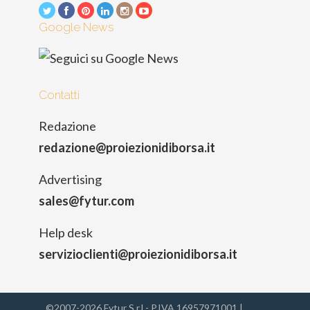
Google News
Contatti
Redazione
redazione@proiezionidiborsa.it
Advertising
sales@fytur.com
Help desk
servizioclienti@proiezionidiborsa.it
©2007-2026 Fytur S.r.l - P.IVA 16957971001 |