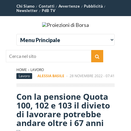
Chi Siamo
Contatti
Avvertenze
Pubblicità
Newsletter
PdB TV
HOME
»
LAVORO
Lavoro
ALESSIA BASILE
-
28 NOVEMBRE 2022 - 07:41
Con la pensione Quota
100, 102 e 103 il divieto
di lavorare potrebbe
andare oltre i 67 anni