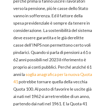
perché prima si fanno uscire i lavoratori
verso la pensione, più le casse dello Stato
vanno in sofferenza. Ed il fattore della
spesa previdenziale è sempre da tenere in
considerazione. La sostenibilità del sistema
deve essere garantita e le già derelitte
casse dell’INPS non permettono certo voli
pindarici. Quando si parla di pensioni a 61 o
62 anni possibili nel 2023 il riferimento è
proprio ai conti pubblici. Perché anziché 61
anni la
soglia anagrafica per la nuova Quota
41
potrebbe tornare quella della vecchia
Quota 100. Al posto di favorire le uscite già
ai nati nel 1962 si arretrerebbe di un anno,
partendo dai nati nel 1961. E la Quota 41