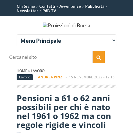
Chi Siamo
Contatti
Avvertenze
Pubblicità
Newsletter
PdB TV
HOME
»
LAVORO
Lavoro
ANDREA PINZI
-
15 NOVEMBRE 2022 - 12:15
Pensioni a 61 o 62 anni
possibili per chi è nato
nel 1961 o 1962 ma con
regole rigide e vincoli