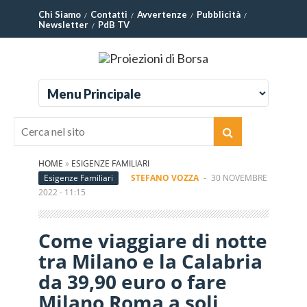
Chi Siamo
Contatti
Avvertenze
Pubblicità
Newsletter
PdB TV
HOME
»
ESIGENZE FAMILIARI
Esigenze Familiari
STEFANO VOZZA
-
30 NOVEMBRE
2022 - 11:15
Come viaggiare di notte
tra Milano e la Calabria
da 39,90 euro o fare
Milano Roma a soli