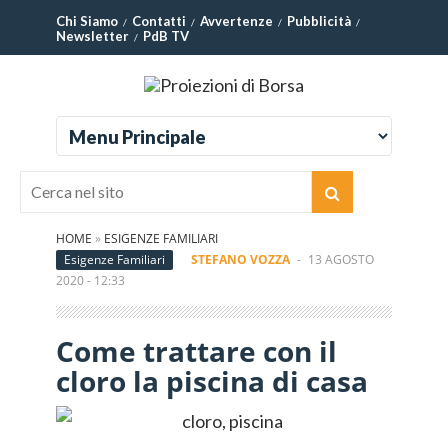
Chi Siamo
Contatti
Avvertenze
Pubblicità
Newsletter
PdB TV
HOME
»
ESIGENZE FAMILIARI
Esigenze Familiari
STEFANO VOZZA
-
13 AGOSTO
2020 - 12:33
Come trattare con il
cloro la piscina di casa