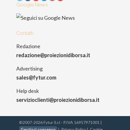
Google News
Contatti
Redazione
redazione@proiezionidiborsa.it
Advertising
sales@fytur.com
Help desk
servizioclienti@proiezionidiborsa.it
©2007-2026 Fytur S.r.l - P.IVA 16957971001 |
Gestisci consenso
|
Privacy Policy
|
Cookie