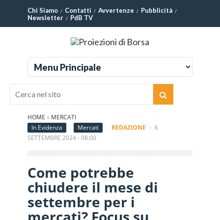
Chi Siamo
Contatti
Avvertenze
Pubblicità
Newsletter
PdB TV
HOME
»
MERCATI
In Evidenza
Mercati
REDAZIONE
-
6
SETTEMBRE 2024 - 08:00
Come potrebbe
chiudere il mese di
settembre per i
mercati? Focus su