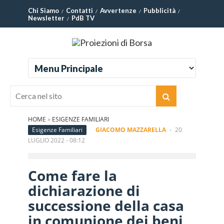
Chi Siamo
Contatti
Avvertenze
Pubblicità
Newsletter
PdB TV
HOME
»
ESIGENZE FAMILIARI
Esigenze Familiari
GIACOMO MAZZARELLA
-
20
LUGLIO 2022 - 08:12
Come fare la
dichiarazione di
successione della casa
in comunione dei beni