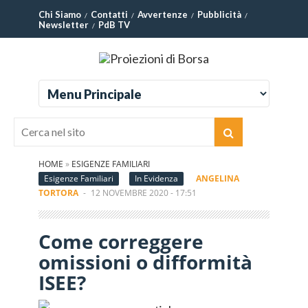
Chi Siamo
Contatti
Avvertenze
Pubblicità
Newsletter
PdB TV
HOME
»
ESIGENZE FAMILIARI
Esigenze Familiari
In Evidenza
ANGELINA
TORTORA
-
12 NOVEMBRE 2020 - 17:51
Come correggere
omissioni o difformità
ISEE?