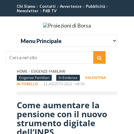
Chi Siamo
Contatti
Avvertenze
Pubblicità
Newsletter
PdB TV
HOME
»
ESIGENZE FAMILIARI
Esigenze Familiari
In Evidenza
VALENTINA
ALTOBELLO
-
22 AGOSTO 2022 - 08:50
Come aumentare la
pensione con il nuovo
strumento digitale
dell’INPS