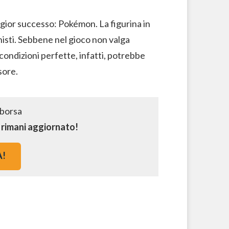
ggior successo: Pokémon. La figurina in
onisti. Sebbene nel gioco non valga
 condizioni perfette, infatti, potrebbe
sore.
e rimani aggiornato!
A!