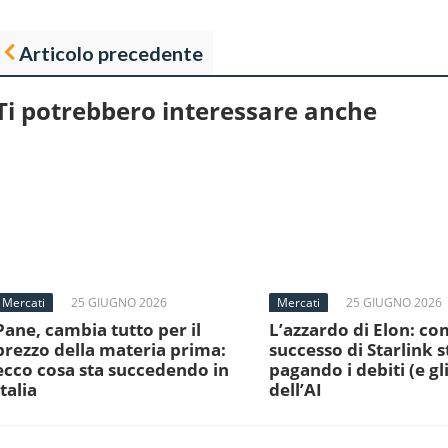
Articolo precedente
Ti potrebbero interessare anche
Mercati
25 GIUGNO 2026
Mercati
25 GIUGNO 2026
Pane, cambia tutto per il
L’azzardo di Elon: com
prezzo della materia prima:
successo di Starlink s
ecco cosa sta succedendo in
pagando i debiti (e gli
Italia
dell’AI