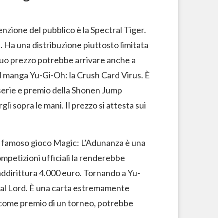
enzione del pubblico è la Spectral Tiger.
t. Ha una distribuzione piuttosto limitata
 suo prezzo potrebbe arrivare anche a
del manga Yu-Gi-Oh: la Crush Card Virus. È
a serie e premio della Shonen Jump
i sopra le mani. Il prezzo si attesta sui
l famoso gioco Magic: L’Adunanza è una
 competizioni ufficiali la renderebbe
addirittura 4.000 euro. Tornando a Yu-
hal Lord. È una carta estremamente
 come premio di un torneo, potrebbe