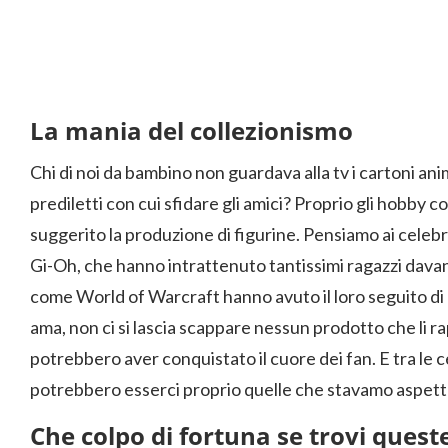
La mania del collezionismo
Chi di noi da bambino non guardava alla tv i cartoni anim
prediletti con cui sfidare gli amici? Proprio gli hobby 
suggerito la produzione di figurine. Pensiamo ai cele
Gi-Oh, che hanno intrattenuto tantissimi ragazzi dava
come World of Warcraft hanno avuto il loro seguito di a
ama, non ci si lascia scappare nessun prodotto che li r
potrebbero aver conquistato il cuore dei fan. E tra le
potrebbero esserci proprio quelle che stavamo aspet
Che colpo di fortuna se trovi quest