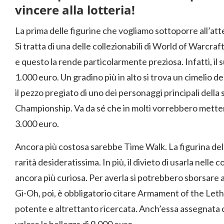
vincere alla lotteria!
La prima delle figurine che vogliamo sottoporre all’att
Si tratta di una delle collezionabili di World of Warcraf
e questo la rende particolarmente preziosa. Infatti, il
1.000 euro. Un gradino più in alto si trova un cimelio 
il pezzo pregiato di uno dei personaggi principali dell
Championship. Va da sé che in molti vorrebbero mettergl
3.000 euro.
Ancora più costosa sarebbe Time Walk. La figurina de
rarità desideratissima. In più, il divieto di usarla nelle
ancora più curiosa. Per averla si potrebbero sborsare 
Gi-Oh, poi, è obbligatorio citare Armament of the Let
potente e altrettanto ricercata. Anch’essa assegnata