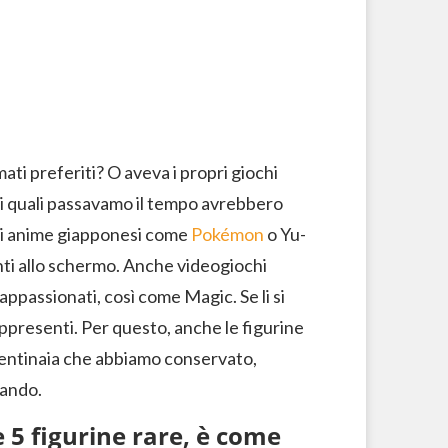
ati preferiti? O aveva i propri giochi
coi quali passavamo il tempo avrebbero
bri anime giapponesi come
Pokémon
o Yu-
nti allo schermo. Anche videogiochi
ppassionati, così come Magic. Se li si
appresenti. Per questo, anche le figurine
 centinaia che abbiamo conservato,
tando.
e 5 figurine rare, è come