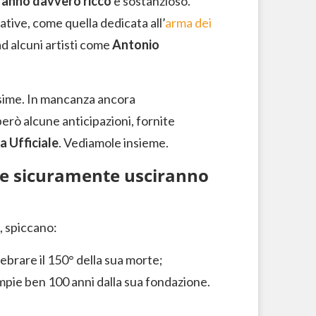
n anno davvero ricco
e sostanzioso.
ive, come quella dedicata all’
arma dei
 ad alcuni artisti come
Antonio
sime. In mancanza ancora
erò alcune anticipazioni, fornite
 Ufficiale
. Vediamole insieme.
e sicuramente usciranno
, spiccano:
lebrare il 150° della sua morte;
pie ben 100 anni dalla sua fondazione.