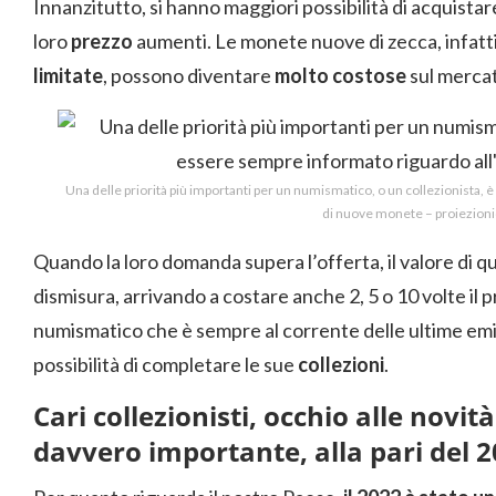
Innanzitutto, si hanno maggiori possibilità di acquista
loro
prezzo
aumenti. Le monete nuove di zecca, infatti,
limitate
, possono diventare
molto costose
sul merca
Una delle priorità più importanti per un numismatico, o un collezionista, 
di nuove monete – proiezioni
Quando la loro domanda supera l’offerta, il valore di
dismisura, arrivando a costare anche 2, 5 o 10 volte il 
numismatico che è sempre al corrente delle ultime em
possibilità di completare le sue
collezioni
.
Cari collezionisti, occhio alle novit
davvero importante, alla pari del 