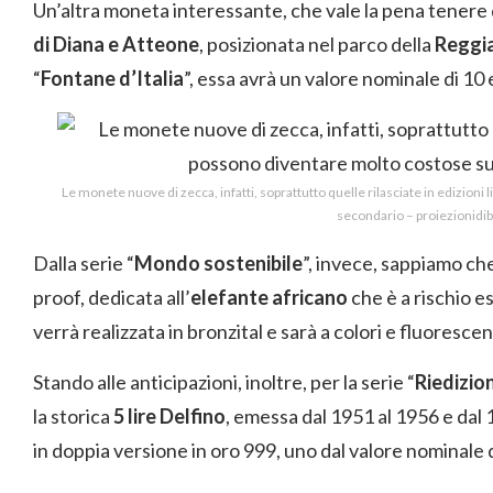
Un’altra moneta interessante, che vale la pena tenere d
di Diana e Atteone
, posizionata nel parco della
Reggia
“
Fontane d’Italia
”, essa avrà un valore nominale di 10 
Le monete nuove di zecca, infatti, soprattutto quelle rilasciate in edizion
secondario – proiezionidib
Dalla serie “
Mondo sostenibile
”, invece, sappiamo c
proof, dedicata all’
elefante africano
che è a rischio 
verrà realizzata in bronzital e sarà a colori e fluorescen
Stando alle anticipazioni, inoltre, per la serie “
Riedizion
la storica
5 lire Delfino
, emessa dal 1951 al 1956 e dal
in doppia versione in oro 999, uno dal valore nominale di