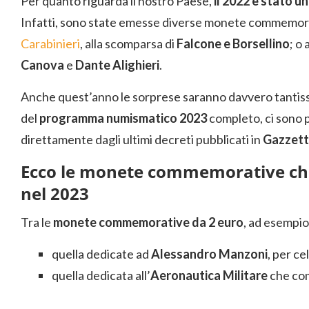
Per quanto riguarda il nostro Paese,
il 2022 è stato u
Infatti, sono state emesse diverse monete commemorat
Carabinieri
, alla scomparsa di
Falcone e Borsellino
; o
Canova
e
Dante Alighieri
.
Anche quest’anno le sorprese saranno davvero tantis
del
programma numismatico 2023
completo, ci sono p
direttamente dagli ultimi decreti pubblicati in
Gazzetta
Ecco le monete commemorative ch
nel 2023
Tra le
monete commemorative da 2 euro
, ad esempio
quella dedicate ad
Alessandro Manzoni
, per ce
quella dedicata all’
Aeronautica Militare
che com