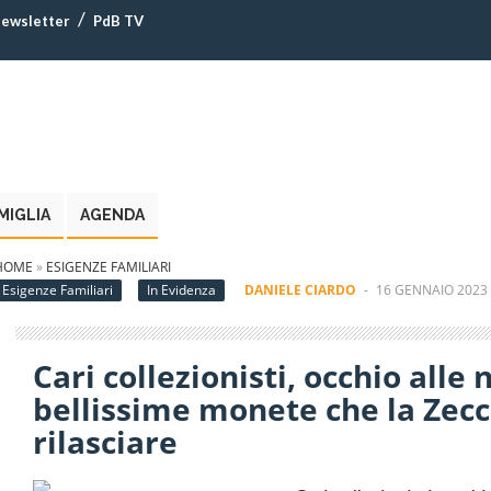
ewsletter
PdB TV
MIGLIA
AGENDA
HOME
»
ESIGENZE FAMILIARI
Esigenze Familiari
In Evidenza
DANIELE CIARDO
-
16 GENNAIO 2023 
Cari collezionisti, occhio alle 
bellissime monete che la Zecca
rilasciare