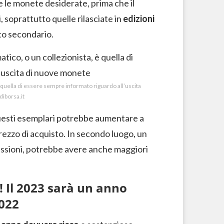
re le monete desiderate, prima che il
 soprattutto quelle rilasciate in
edizioni
to secondario.
è quella di essere sempre informato riguardo all’uscita
diborsa.it
 questi esemplari potrebbe aumentare a
prezzo di acquisto. In secondo luogo, un
issioni, potrebbe avere anche maggiori
à! Il 2023 sarà un anno
2022