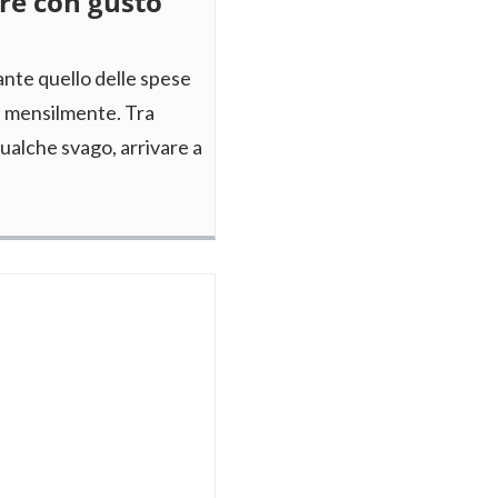
are con gusto
nte quello delle spese
re mensilmente. Tra
ualche svago, arrivare a