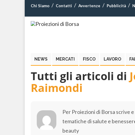
Chi Siamo
Contatti
Avvertenze
Pubblicità
N
NEWS
MERCATI
FISCO
LAVORO
FA
Tutti gli articoli di
J
Raimondi
Per Proiezioni di Borsa scrive 
tematiche di salute e benesser
beauty