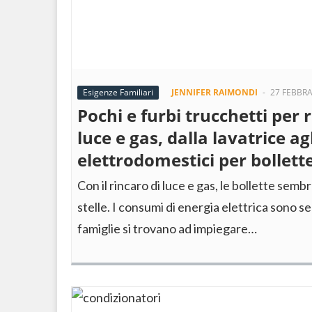
Esigenze Familiari
JENNIFER RAIMONDI
-
27 FEBBRA
Pochi e furbi trucchetti per
luce e gas, dalla lavatrice ag
elettrodomestici per bollet
Con il rincaro di luce e gas, le bollette semb
stelle. I consumi di energia elettrica sono se
famiglie si trovano ad impiegare…