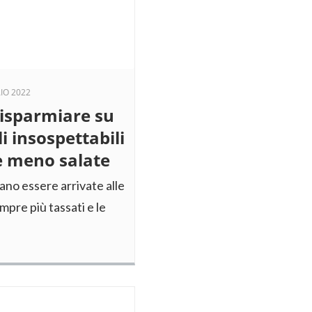
IO 2022
 risparmiare su
li insospettabili
te meno salate
rano essere arrivate alle
mpre più tassati e le