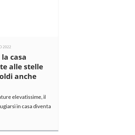
O 2022
 la casa
e alle stelle
oldi anche
ture elevatissime, il
ifugiarsi in casa diventa