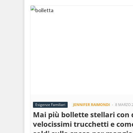
Esigenze Familiari
JENNIFER RAIMONDI
-
8 MARZO 
Mai più bollette stellari con 
velocissimi trucchetti e co