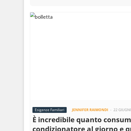
Esigenze Familiari
JENNIFER RAIMONDI
-
22 GIUGN
È incredibile quanto consu
condizionatore al giorno e 