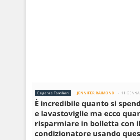
Esigenze Familiari
JENNIFER RAIMONDI
-
11 GENNA
È incredibile quanto si spen
e lavastoviglie ma ecco quan
risparmiare in bolletta con i
condizionatore usando quest