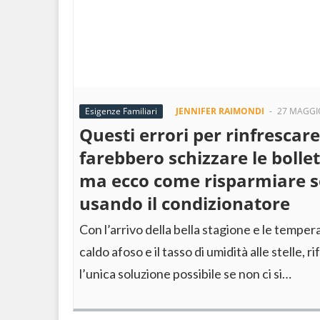
Esigenze Familiari
JENNIFER RAIMONDI
-
27 MAGGI
Questi errori per rinfrescare
farebbero schizzare le bollett
ma ecco come risparmiare s
usando il condizionatore
Con l’arrivo della bella stagione e le tempera
caldo afoso e il tasso di umidità alle stelle, r
l’unica soluzione possibile se non ci si…