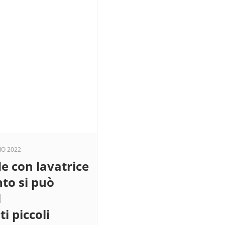
IO 2022
de con lavatrice
to si può
l
i piccoli