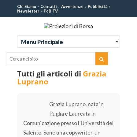
Chi Siamo
Contatti
Avvertenze
Pubblicità
Newsletter
PdB TV
Tutti gli articoli di
Grazia
Luprano
Grazia Luprano, nata in
Puglia e Laureata in
Comunicazione presso l’Università del
Salento. Sono una copywriter, un