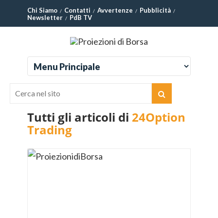
Chi Siamo
Contatti
Avvertenze
Pubblicità
Newsletter
PdB TV
Tutti gli articoli di
24Option
Trading