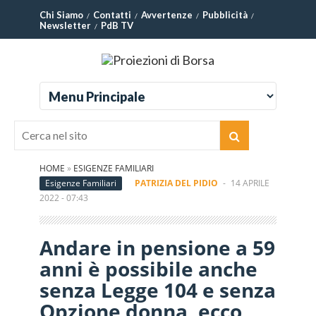
Chi Siamo
Contatti
Avvertenze
Pubblicità
Newsletter
PdB TV
HOME
»
ESIGENZE FAMILIARI
Esigenze Familiari
PATRIZIA DEL PIDIO
-
14 APRILE
2022 - 07:43
Andare in pensione a 59
anni è possibile anche
senza Legge 104 e senza
Opzione donna, ecco