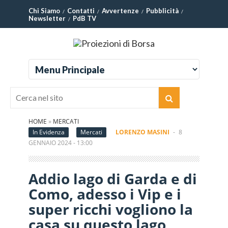
Chi Siamo
Contatti
Avvertenze
Pubblicità
Newsletter
PdB TV
HOME
»
MERCATI
In Evidenza
Mercati
LORENZO MASINI
-
8
GENNAIO 2024 - 13:00
Addio lago di Garda e di
Como, adesso i Vip e i
super ricchi vogliono la
casa su questo lago