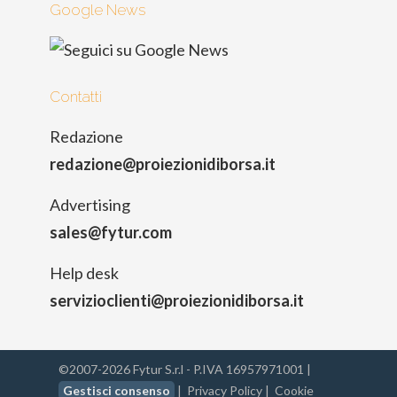
Google News
Contatti
Redazione
redazione@proiezionidiborsa.it
Advertising
sales@fytur.com
Help desk
servizioclienti@proiezionidiborsa.it
©2007-2026 Fytur S.r.l - P.IVA 16957971001 |
Gestisci consenso
|
Privacy Policy
|
Cookie