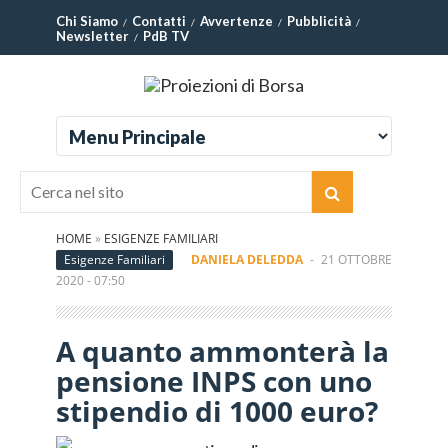
Chi Siamo
Contatti
Avvertenze
Pubblicità
Newsletter
PdB TV
HOME
»
ESIGENZE FAMILIARI
Esigenze Familiari
DANIELA DELEDDA
-
21 OTTOBRE
2020 - 07:50
A quanto ammonterà la
pensione INPS con uno
stipendio di 1000 euro?