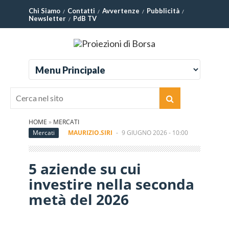
Chi Siamo
Contatti
Avvertenze
Pubblicità
Newsletter
PdB TV
HOME
»
MERCATI
Mercati
MAURIZIO.SIRI
-
9 GIUGNO 2026 - 10:00
5 aziende su cui
investire nella seconda
metà del 2026