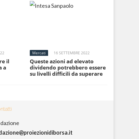
022
Mercati
16 SETTEMBRE 2022
e il
Queste azioni ad elevato
a a
dividendo potrebbero essere
su livelli difficili da superare
ntatti
dazione
dazione@proiezionidiborsa.it