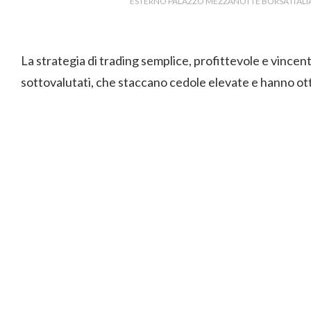
ESTERNO PALAZZO MEZZANOTTE BORSA ITALIA
La strategia di trading semplice, profittevole e vincente
sottovalutati, che staccano cedole elevate e hanno ot