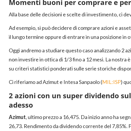
Momenti buoni per comprare e per 
Alla base delle decisioni e scelte di investimento, ci de
Ad esempio, si può decidere di comprare azioni e asse
il lungo termine oppure di entrare in una posizione in o
Oggi andremo a studiare questo caso analizzando 2 azi
non investire in ottica di 1/3 fino a 12 mesi. La nostra è
su criteri statistici ponderati sulle serie storiche dispon
Ci riferiamo ad Azimut e Intesa Sanpaolo (
MIL:ISP
) qu
2 azioni con un super dividendo su
adesso
Azimut
, ultimo prezzo a 16,475. Da inizio anno ha segn
26,73. Rendimento da dividendo corrente del 7,85%. Fi