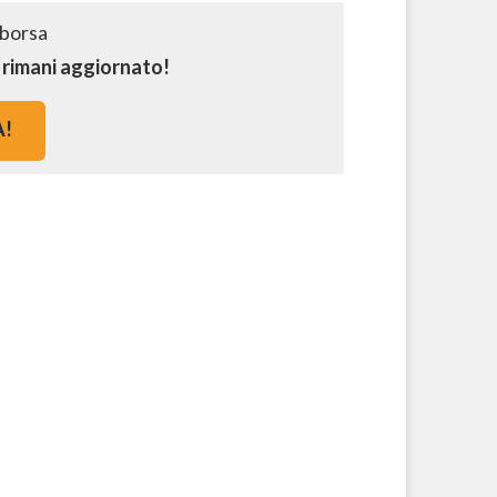
e rimani aggiornato!
A!