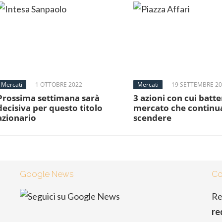
Mercati
1 OTTOBRE 2022
Mercati
19 SETTEMBRE 2
Prossima settimana sarà
3 azioni con cui batter
decisiva per questo titolo
mercato che continu
azionario
scendere
Google News
Co
Re
re