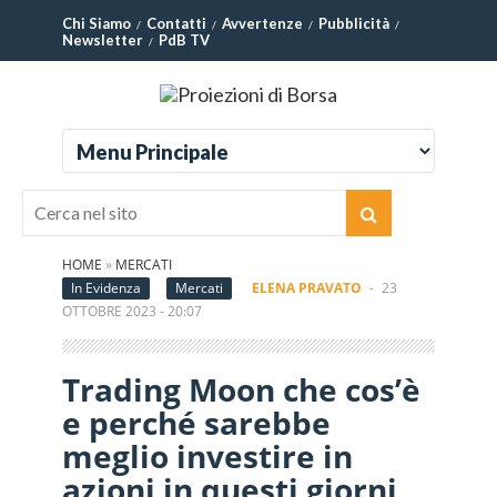
Chi Siamo
Contatti
Avvertenze
Pubblicità
Newsletter
PdB TV
HOME
»
MERCATI
In Evidenza
Mercati
ELENA PRAVATO
-
23
OTTOBRE 2023 - 20:07
Trading Moon che cos’è
e perché sarebbe
meglio investire in
azioni in questi giorni