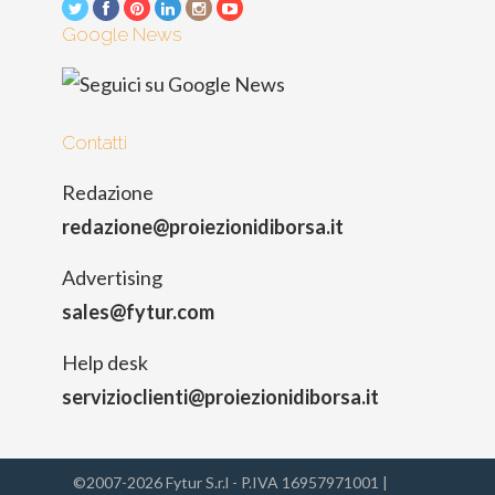
Google News
Contatti
Redazione
redazione@proiezionidiborsa.it
Advertising
sales@fytur.com
Help desk
servizioclienti@proiezionidiborsa.it
©2007-2026 Fytur S.r.l - P.IVA 16957971001 |