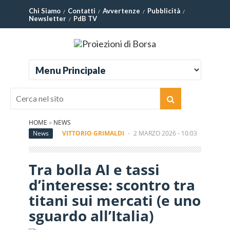
Chi Siamo
Contatti
Avvertenze
Pubblicità
Newsletter
PdB TV
HOME
»
NEWS
News
VITTORIO GRIMALDI
-
2 MARZO 2026 - 10:03
Tra bolla AI e tassi
d’interesse: scontro tra
titani sui mercati (e uno
sguardo all’Italia)