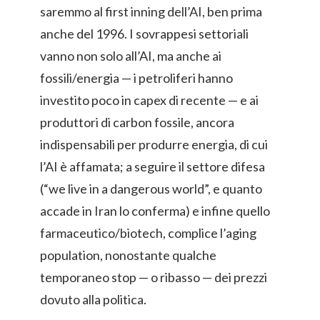
saremmo al first inning dell’AI, ben prima
anche del 1996. I sovrappesi settoriali
vanno non solo all’AI, ma anche ai
fossili/energia — i petroliferi hanno
investito poco in capex di recente — e ai
produttori di carbon fossile, ancora
indispensabili per produrre energia, di cui
l’AI è affamata; a seguire il settore difesa
(“we live in a dangerous world”, e quanto
accade in Iran lo conferma) e infine quello
farmaceutico/biotech, complice l’aging
population, nonostante qualche
temporaneo stop — o ribasso — dei prezzi
dovuto alla politica.