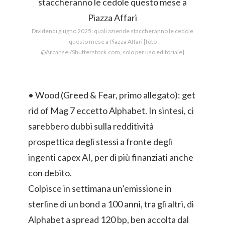
Dividendi giugno 2025: quali aziende staccheranno le cedole
questo mese a Piazza Affari [foto
@Arcansel/Shutterstock.com, solo per uso editoriale]
• Wood (Greed & Fear, primo allegato): get
rid of Mag 7 eccetto Alphabet. In sintesi, ci
sarebbero dubbi sulla redditività
prospettica degli stessi a fronte degli
ingenti capex AI, per di più finanziati anche
con debito.
Colpisce in settimana un’emissione in
sterline di un bond a 100 anni, tra gli altri, di
Alphabet a spread 120 bp, ben accolta dal