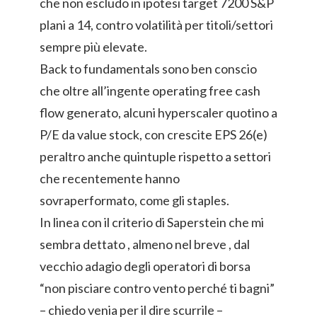
che non escludo in ipotesi target 7200 S&P
plani a 14, contro volatilità per titoli/settori
sempre più elevate.
Back to fundamentals sono ben conscio
che oltre all’ingente operating free cash
flow generato, alcuni hyperscaler quotino a
P/E da value stock, con crescite EPS 26(e)
peraltro anche quintuple rispetto a settori
che recentemente hanno
sovraperformato, come gli staples.
In linea con il criterio di Saperstein che mi
sembra dettato , almeno nel breve , dal
vecchio adagio degli operatori di borsa
“non pisciare contro vento perché ti bagni”
– chiedo venia per il dire scurrile –