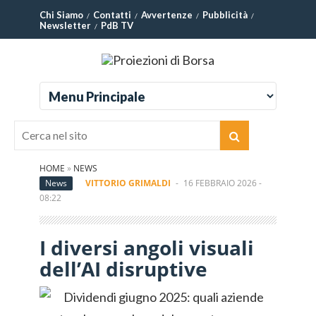
Chi Siamo
Contatti
Avvertenze
Pubblicità
Newsletter
PdB TV
HOME
»
NEWS
News
VITTORIO GRIMALDI
-
16 FEBBRAIO 2026 -
08:22
I diversi angoli visuali
dell’AI disruptive