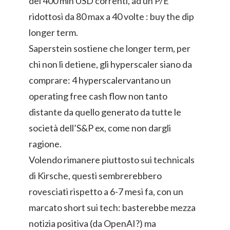
dei 400 mln USD correnti, ad un P/E
ridottosi da 80 max a 40 volte : buy the dip
longer term.
Saperstein sostiene che longer term, per
chi non li detiene, gli hyperscaler siano da
comprare: 4 hyperscalervantano un
operating free cash flow non tanto
distante da quello generato da tutte le
società dell’S&P ex, come non dargli
ragione.
Volendo rimanere piuttosto sui technicals
di Kirsche, questi sembrerebbero
rovesciati rispetto a 6-7 mesi fa, con un
marcato short sui tech: basterebbe mezza
notizia positiva (da OpenAI?) ma