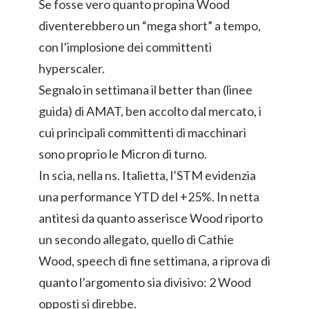
Se fosse vero quanto propina Wood
diventerebbero un “mega short” a tempo,
con l’implosione dei committenti
hyperscaler.
Segnalo in settimana il better than (linee
guida) di AMAT, ben accolto dal mercato, i
cui principali committenti di macchinari
sono proprio le Micron di turno.
In scia, nella ns. Italietta, l’STM evidenzia
una performance YTD del +25%. In netta
antitesi da quanto asserisce Wood riporto
un secondo allegato, quello di Cathie
Wood, speech di fine settimana, a riprova di
quanto l’argomento sia divisivo: 2 Wood
opposti si direbbe.