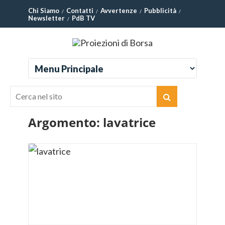
Chi Siamo
Contatti
Avvertenze
Pubblicità
Newsletter
PdB TV
Argomento:
lavatrice