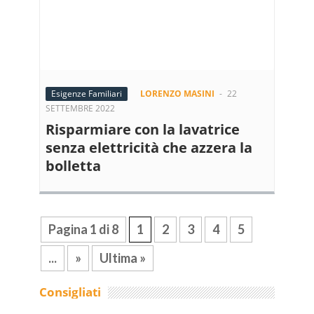
Esigenze Familiari
LORENZO MASINI
-
22
SETTEMBRE 2022
Risparmiare con la lavatrice
senza elettricità che azzera la
bolletta
Pagina 1 di 8
1
2
3
4
5
...
»
Ultima »
Consigliati