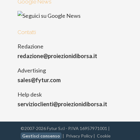
Google News
Contatti
Redazione
redazione@proiezionidiborsa.it
Advertising
sales@fytur.com
Help desk
servizioclienti@proiezionidiborsa.it
©2007-2026 Fytur S.r.l - P.IVA 16957971001 |
Gestisci consenso
|
Privacy Policy
|
Cookie