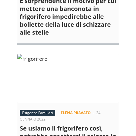
È sorprendente il motivo per cui
mettere una banconota in
frigorifero impedirebbe alle
bollette della luce di schizzare
alle stelle
Esigenze Familiari
ELENA PRAVATO
-
24
GENNAIO 2022
Se usiamo il frigorifero così,