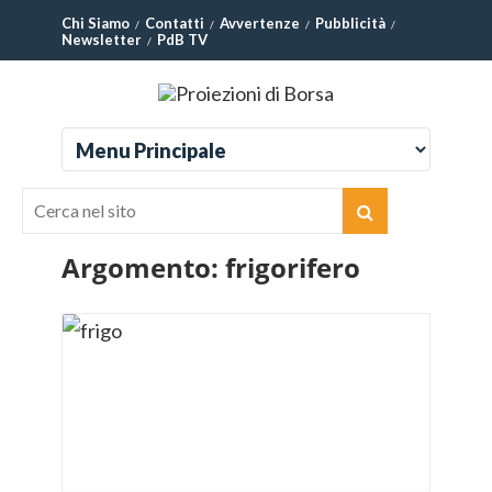
Chi Siamo
Contatti
Avvertenze
Pubblicità
Newsletter
PdB TV
Argomento:
frigorifero