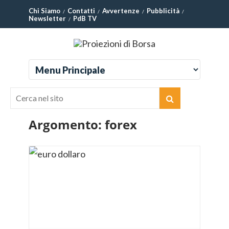
Chi Siamo
Contatti
Avvertenze
Pubblicità
Newsletter
PdB TV
Argomento:
forex