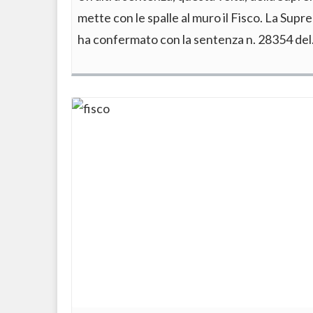
mette con le spalle al muro il Fisco. La Sup
ha confermato con la sentenza n. 28354 de