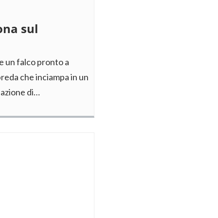
ona sul
e un falco pronto a
-preda che inciampa in un
uazione di…