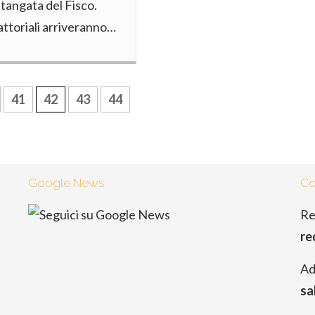
stangata del Fisco.
sattoriali arriveranno…
41
42
43
44
Google News
Co
Re
re
Ad
sa