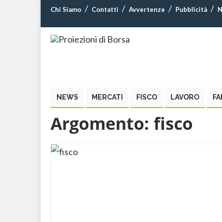
Chi Siamo
Contatti
Avvertenze
Pubblicità
N
NEWS
MERCATI
FISCO
LAVORO
FA
Argomento:
fisco