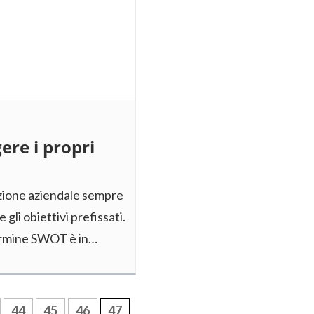
ere i propri
azione aziendale sempre
 gli obiettivi prefissati.
termine SWOT è in…
44
45
46
47