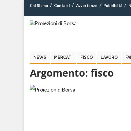
Chi Siamo
Contatti
Avvertenze
Pubblicità
N
NEWS
MERCATI
FISCO
LAVORO
FA
Argomento:
fisco