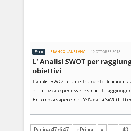
Fisco
FRANCO LAUREANA
-
10 OTTOBRE 2018
L’ Analisi SWOT per raggiung
obiettivi
L’analisi SWOT è uno strumento di pianific
più utilizzato per essere sicuri di raggiungere
Ecco cosa sapere. Cos’è l’analisi SWOT Il 
Pagina 47 di 47
« Prima
«
...
43