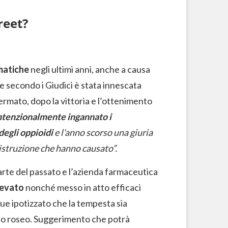
reet?
matiche
negli ultimi anni, anche a causa
he secondo i Giudici è stata innescata
rmato, dopo la vittoria e l’ottenimento
tenzionalmente ingannato i
degli oppioidi
e l’anno scorso una giuria
distruzione che hanno causato”.
rte del passato e l’azienda farmaceutica
levato
nonché messo in atto efficaci
ue ipotizzato che la tempesta sia
lto roseo. Suggerimento che potrà