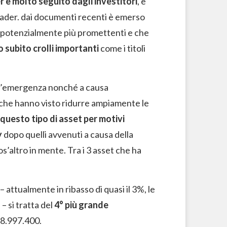
 è molto seguito dagli investitori
, e
 trader. dai documenti recenti è emerso
gici potenzialmente più promettenti e che
 subito crolli importanti
come i titoli
ll’emergenza nonché a causa
iche hanno visto ridurre ampiamente le
questo tipo di asset per motivi
y
dopo quelli avvenuti a causa della
altro in mente. Tra i 3 asset che ha
– attualmente in ribasso di quasi il 3%, le
– si tratta del
4° più grande
 8.997.400.