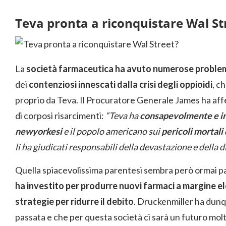
Teva pronta a riconquistare Wal St
La
società farmaceutica ha avuto numerose proble
dei
contenziosi innescati dalla crisi degli oppioidi
, c
proprio da Teva. Il Procuratore Generale James ha affe
di corposi risarcimenti:
“Teva ha
consapevolmente e in
newyorkesi
e il popolo americano sui
pericoli mortali 
li ha giudicati responsabili della devastazione e della 
Quella spiacevolissima parentesi sembra però ormai pa
ha investito per produrre nuovi farmaci a margine e
strategie per ridurre il debito
. Druckenmiller ha dunq
passata e che per questa società ci sarà un futuro mo