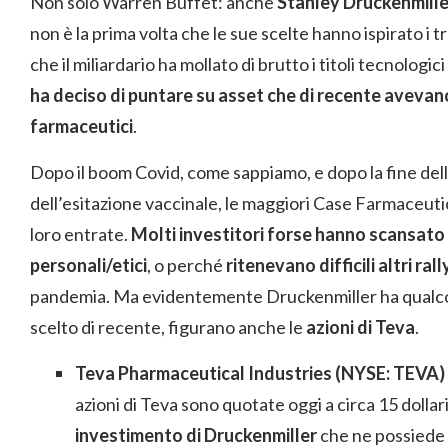
Non solo Warren Buffet: anche
Stanley Druckenmiller
non è la prima volta che le sue scelte hanno ispirato i
che il miliardario ha mollato di brutto i titoli tecnolo
ha deciso di puntare su asset che di recente avevano
farmaceutici
.
Dopo il boom Covid, come sappiamo, e dopo la fine de
dell’esitazione vaccinale, le maggiori Case Farmaceut
loro entrate.
Molti investitori forse hanno scansato 
personali/etici
, o perché
ritenevano difficili altri rall
pandemia. Ma evidentemente Druckenmiller ha qualcos’
scelto di recente, figurano anche le
azioni di Teva
.
Teva Pharmaceutical Industries (NYSE: TEVA)
azioni di Teva sono quotate oggi a circa 15 dollari 
investimento di Druckenmiller
che ne possiede