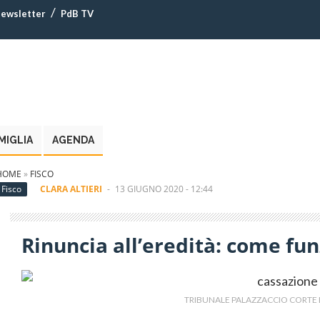
ewsletter
PdB TV
MIGLIA
AGENDA
HOME
»
FISCO
Fisco
CLARA ALTIERI
-
13 GIUGNO 2020 - 12:44
Rinuncia all’eredità: come fu
TRIBUNALE PALAZZACCIO CORTE 